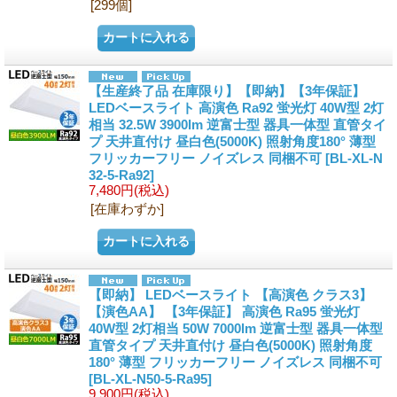
[299個]
【生産終了品 在庫限り】【即納】【3年保証】
LEDベースライト 高演色 Ra92 蛍光灯 40W型 2灯
相当 32.5W 3900lm 逆富士型 器具一体型 直管タイ
プ 天井直付け 昼白色(5000K) 照射角度180° 薄型
フリッカーフリー ノイズレス 同梱不可
[BL-XL-N
32-5-Ra92]
7,480円
(税込)
[在庫わずか]
【即納】 LEDベースライト 【高演色 クラス3】
【演色AA】 【3年保証】 高演色 Ra95 蛍光灯
40W型 2灯相当 50W 7000lm 逆富士型 器具一体型
直管タイプ 天井直付け 昼白色(5000K) 照射角度
180° 薄型 フリッカーフリー ノイズレス 同梱不可
[BL-XL-N50-5-Ra95]
9,900円
(税込)