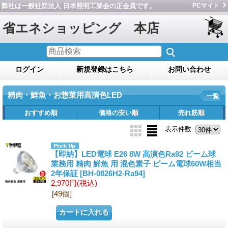
弊社は一般社団法人 日本照明工業会の正会員です。
PCサイト
省エネショッピング 本店
ログイン
新規登録はこちら
お問い合わせ
精肉・鮮魚・お惣菜用高演色LED
一覧
おすすめ順
価格の安い順
売れ筋順
表示件数
:
【即納】LED電球 E26 8W 高演色Ra92 ビーム球
業務用 精肉 鮮魚 用 混色素子 ビーム電球60W相当
2年保証
[BH-0826H2-Ra94]
2,970円
(税込)
[49個]