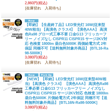
2,860円
(税込)
[在庫切れ 入荷待ち]
【即納】【生産終了品】LED蛍光灯 16W(従来型
40W相当) 【高演色 クラス4】 【演色AAA】 高演
色Ra98 グロー式工事不要 口金G13 フリッカーフ
リー ノイズなし CISPR11 CISPR15 サージ2KV対
応 色検査 1800lm 昼白色5000K 両側給電方式 2年
保証 同梱不可【送料無料対象外商品】
[BTL16-Ra
98-5000K]
3,080円
(税込)
[在庫切れ 入荷待ち]
【NEW】【即納】LED蛍光灯 16W(従来型40W相
当) 【高演色 クラス4】 【演色AAA】 高演色Ra98
工事必要 口金G13 フリッカーフリー ノイズなし
CISPR11 CISPR15 サージ2KV対応 色検査 1800lm
昼白色5000K 片側給電方式 2年保証 同梱不可【送
料無料対象外商品】
[BTL16N-Ra98-5000K]
3,080円
(税込)