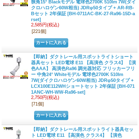
狭角15° Blackモデル 電球色2700K 510lm 7W(ダイ
クロハロゲン60W相当) JDRφ50タイプ + AR-RB-
Bセット 2年保証
[BH-0711AC-BK-27-Ra96-15D-a
rset]
2,585円
(税込)
[221個]
【即納】ダクトレール用スポットライトショート
器具セット LED電球 E11 【高演色 クラス4】 【演
色AAA】 高演色Ra96 調光器対応 フリッカーフリ
ー 中角24° Whiteモデル 電球色2700K 510lm
7W(ダイクロハロゲン60W相当) JDRφ50タイプ +
LCX100E112WHショートセット 2年保証
[BH-071
1ANC-WH-WW-Ra96-set]
2,750円
(税込)
[71個]
【即納】ダクトレール用スポットライト器具セッ
ト LED電球 E11 【高演色 クラス4】 【演色