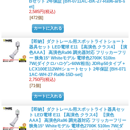
Bセット 2年保証
[BH-0711AC-BK-27-Ra96-arb-s
et]
2,585円
(税込)
[472個]
【即納】ダクトレール用スポットライトショート
器具セット LED電球 E11 【高演色 クラス4】 【演
色AAA】 高演色Ra96 調光器対応 フリッカーフリ
ー 狭角15° Whiteモデル 電球色2700K 510lm
7W(ダイクロハロゲン60W相当) JDRφ50タイプ +
LCX100E112WHショートセット 2年保証
[BH-071
1AC-WH-27-Ra96-15D-set]
2,750円
(税込)
[71個]
【即納】ダクトレール用スポットライト器具セッ
ト LED電球 E11 【高演色 クラス4】 【演色
AAA】 高演色Ra96 調光器対応 フリッカーフリー
狭角15° Whiteモデル 電球色2700K 510lm 7W(ダ