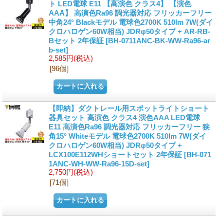
ト LED電球 E11 【高演色 クラス4】 【演色
AAA】 高演色Ra96 調光器対応 フリッカーフリー
中角24° Blackモデル 電球色2700K 510lm 7W(ダイ
クロハロゲン60W相当) JDRφ50タイプ + AR-RB-
Bセット 2年保証
[BH-0711ANC-BK-WW-Ra96-ar
b-set]
2,585円
(税込)
[96個]
【即納】ダクトレール用スポットライトショート
器具セット 高演色 クラス4 演色AAA LED電球
E11 高演色Ra96 調光器対応 フリッカーフリー 狭
角15° Whiteモデル 電球色2700K 510lm 7W(ダイ
クロハロゲン60W相当) JDRφ50タイプ +
LCX100E112WHショートセット 2年保証
[BH-071
1ANC-WH-WW-Ra96-15D-set]
2,750円
(税込)
[71個]