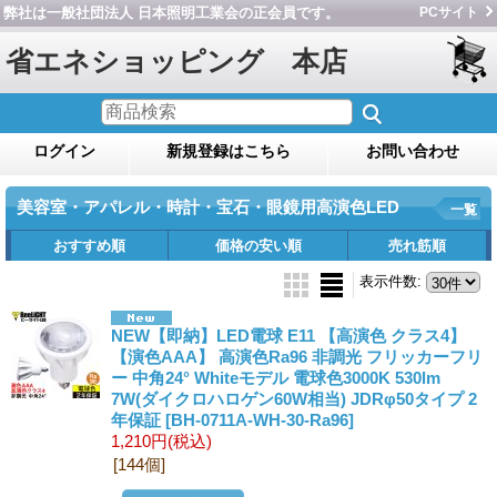
弊社は一般社団法人 日本照明工業会の正会員です。
PCサイト
省エネショッピング 本店
ログイン
新規登録はこちら
お問い合わせ
美容室・アパレル・時計・宝石・眼鏡用高演色LED
一覧
おすすめ順
価格の安い順
売れ筋順
表示件数
:
NEW【即納】LED電球 E11 【高演色 クラス4】
【演色AAA】 高演色Ra96 非調光 フリッカーフリ
ー 中角24° Whiteモデル 電球色3000K 530lm
7W(ダイクロハロゲン60W相当) JDRφ50タイプ 2
年保証
[BH-0711A-WH-30-Ra96]
1,210円
(税込)
[144個]