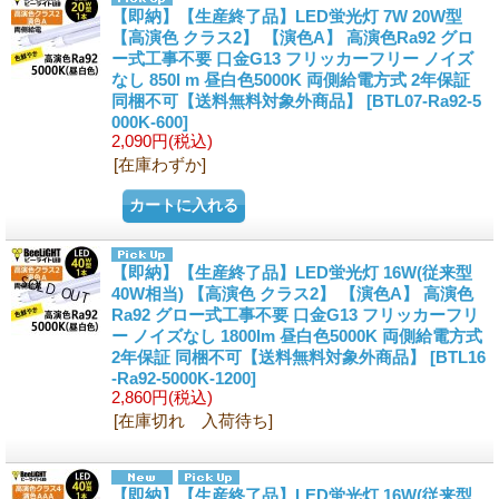
【即納】【生産終了品】LED蛍光灯 7W 20W型
【高演色 クラス2】 【演色A】 高演色Ra92 グロ
ー式工事不要 口金G13 フリッカーフリー ノイズ
なし 850l m 昼白色5000K 両側給電方式 2年保証
同梱不可【送料無料対象外商品】
[BTL07-Ra92-5
000K-600]
2,090円
(税込)
[在庫わずか]
【即納】【生産終了品】LED蛍光灯 16W(従来型
40W相当) 【高演色 クラス2】 【演色A】 高演色
Ra92 グロー式工事不要 口金G13 フリッカーフリ
ー ノイズなし 1800lm 昼白色5000K 両側給電方式
2年保証 同梱不可【送料無料対象外商品】
[BTL16
-Ra92-5000K-1200]
2,860円
(税込)
[在庫切れ 入荷待ち]
【即納】【生産終了品】LED蛍光灯 16W(従来型