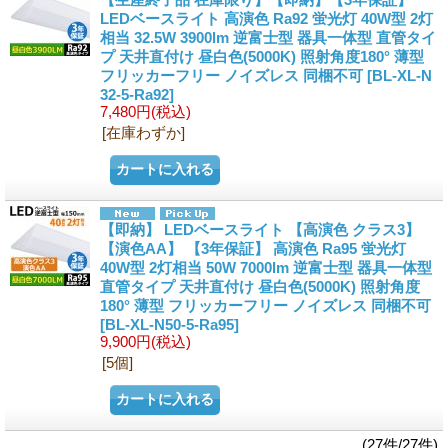
LEDベースライト 高演色 Ra92 蛍光灯 40W型 2灯
相当 32.5W 3900lm 逆富士型 器具一体型 直管タイ
プ 天井直付け 昼白色(5000K) 照射角度180° 薄型
フリッカーフリー ノイズレス 同梱不可
[BL-XL-N
32-5-Ra92]
7,480円
(税込)
[在庫わずか]
【即納】 LEDベースライト 【高演色 クラス3】
【演色AA】 【3年保証】 高演色 Ra95 蛍光灯
40W型 2灯相当 50W 7000lm 逆富士型 器具一体型
直管タイプ 天井直付け 昼白色(5000K) 照射角度
180° 薄型 フリッカーフリー ノイズレス 同梱不可
[BL-XL-N50-5-Ra95]
9,900円
(税込)
[5個]
(27件/27件)