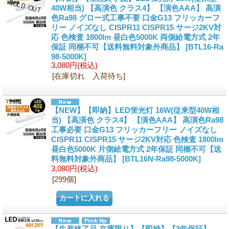
40W相当) 【高演色 クラス4】 【演色AAA】 高演
色Ra98 グロー式工事不要 口金G13 フリッカーフ
リー ノイズなし CISPR11 CISPR15 サージ2KV対
応 色検査 1800lm 昼白色5000K 両側給電方式 2年
保証 同梱不可【送料無料対象外商品】
[BTL16-Ra
98-5000K]
3,080円
(税込)
[在庫切れ 入荷待ち]
【NEW】【即納】LED蛍光灯 16W(従来型40W相
当) 【高演色 クラス4】 【演色AAA】 高演色Ra98
工事必要 口金G13 フリッカーフリー ノイズなし
CISPR11 CISPR15 サージ2KV対応 色検査 1800lm
昼白色5000K 片側給電方式 2年保証 同梱不可【送
料無料対象外商品】
[BTL16N-Ra98-5000K]
3,080円
(税込)
[299個]
【生産終了品 在庫限り】【即納】【3年保証】