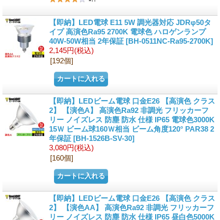
【即納】LED電球 E11 5W 調光器対応 JDRφ50タ
イプ 高演色Ra95 2700K 電球色 ハロゲンランプ
40W-50W相当 2年保証
[BH-0511NC-Ra95-2700K]
2,145円
(税込)
[192個]
【即納】LEDビーム電球 口金E26 【高演色 クラス
2】 【演色A】 高演色Ra92 非調光 フリッカーフ
リー ノイズレス 防塵 防水 仕様 IP65 電球色3000K
15Ｗ ビーム球160Ｗ相当 ビーム角度120° PAR38 2
年保証
[BH-1526B-SV-30]
3,080円
(税込)
[160個]
【即納】LEDビーム電球 口金E26 【高演色 クラス
2】 【演色AA】 高演色Ra92 非調光 フリッカーフ
リー ノイズレス 防塵 防水 仕様 IP65 昼白色5000K