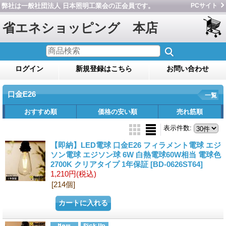
弊社は一般社団法人 日本照明工業会の正会員です。
PCサイト
省エネショッピング 本店
ログイン
新規登録はこちら
お問い合わせ
口金E26
一覧
おすすめ順
価格の安い順
売れ筋順
表示件数
:
【即納】LED電球 口金E26 フィラメント電球 エジ
ソン電球 エジソン球 6W 白熱電球60W相当 電球色
2700K クリアタイプ 1年保証
[BD-0626ST64]
1,210円
(税込)
[214個]