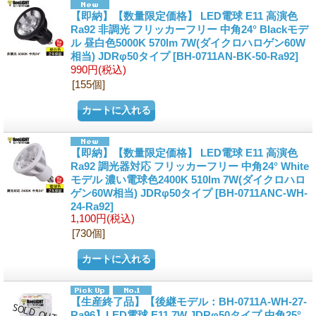
【即納】【数量限定価格】 LED電球 E11 高演色
Ra92 非調光 フリッカーフリー 中角24° Blackモデ
ル 昼白色5000K 570lm 7W(ダイクロハロゲン60W
相当) JDRφ50タイプ
[BH-0711AN-BK-50-Ra92]
990円
(税込)
[155個]
【即納】【数量限定価格】 LED電球 E11 高演色
Ra92 調光器対応 フリッカーフリー 中角24° White
モデル 濃い電球色2400K 510lm 7W(ダイクロハロ
ゲン60W相当) JDRφ50タイプ
[BH-0711ANC-WH-
24-Ra92]
1,100円
(税込)
[730個]
【生産終了品】【後継モデル：BH-0711A-WH-27-
Ra96】LED電球 E11 7W JDRφ50タイプ 中角25°