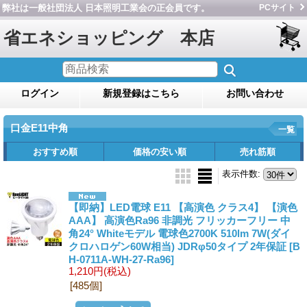
弊社は一般社団法人 日本照明工業会の正会員です。
PCサイト
省エネショッピング 本店
ログイン
新規登録はこちら
お問い合わせ
口金E11中角
一覧
おすすめ順
価格の安い順
売れ筋順
表示件数
:
【即納】LED電球 E11 【高演色 クラス4】 【演色
AAA】 高演色Ra96 非調光 フリッカーフリー 中
角24° Whiteモデル 電球色2700K 510lm 7W(ダイ
クロハロゲン60W相当) JDRφ50タイプ 2年保証
[B
H-0711A-WH-27-Ra96]
1,210円
(税込)
[485個]