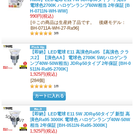
電球色2700K ハロゲンランプ60W相当 2年保証
[B
H-0711N-WH-WW]
990円
(税込)
[※この商品は生産終了品です。 後継モデル：
BH-0711A-WH-27-Ra96]
3
件
【即納】LED電球 E11 高演色Ra95 【高演色 クラ
ス2】 【演色AA】 電球色 2700K 5W(ハロゲンラ
ンプ40W-50W相当) JDRφ50タイプ 2年保証
[BH-0
511N-Ra95-2700K]
1,925円
(税込)
[284個]
1
件
【即納】LED電球 E11 5W JDRφ50タイプ 新型 高
演色Ra95 3000K 電球色 ハロゲンランプ40W-50W
相当 2年保証
[BH-0511N-Ra95-3000K]
1,925円
(税込)