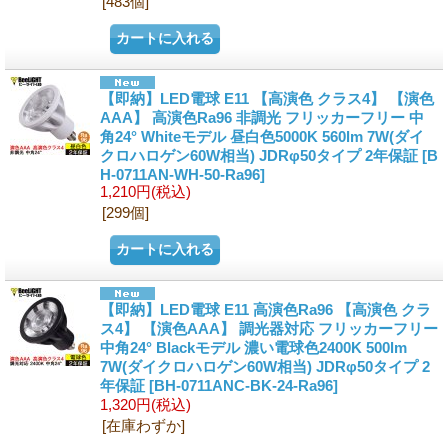
[483個]
【即納】LED電球 E11 【高演色 クラス4】 【演色
AAA】 高演色Ra96 非調光 フリッカーフリー 中
角24° Whiteモデル 昼白色5000K 560lm 7W(ダイ
クロハロゲン60W相当) JDRφ50タイプ 2年保証
[B
H-0711AN-WH-50-Ra96]
1,210円
(税込)
[299個]
【即納】LED電球 E11 高演色Ra96 【高演色 クラ
ス4】 【演色AAA】 調光器対応 フリッカーフリー
中角24° Blackモデル 濃い電球色2400K 500lm
7W(ダイクロハロゲン60W相当) JDRφ50タイプ 2
年保証
[BH-0711ANC-BK-24-Ra96]
1,320円
(税込)
[在庫わずか]