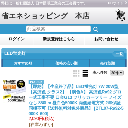
弊社は一般社団法人 日本照明工業会の正会員です。
PCサイト
省エネショッピング 本店
ログイン
新規登録はこちら
お問い合わせ
LED蛍光灯
一覧
おすすめ順
価格の安い順
売れ筋順
表示件数
:
【即納】【生産終了品】LED蛍光灯 7W 20W型
【高演色 クラス2】 【演色A】 高演色Ra92 グロ
ー式工事不要 口金G13 フリッカーフリー ノイズ
なし 850l m 昼白色5000K 両側給電方式 2年保証
同梱不可【送料無料対象外商品】
[BTL07-Ra92-5
000K-600]
2,090円
(税込)
[在庫わずか]