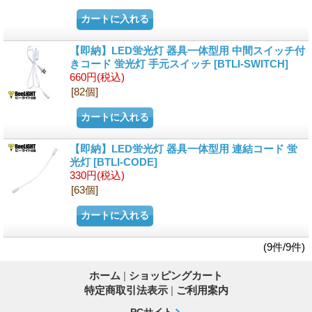
【即納】LED蛍光灯 器具一体型用 中間スイッチ付
きコード 蛍光灯 手元スイッチ
[BTLI-SWITCH]
660円
(税込)
[82個]
【即納】LED蛍光灯 器具一体型用 連結コード 蛍
光灯
[BTLI-CODE]
330円
(税込)
[63個]
(9件/9件)
ホーム
|
ショッピングカート
特定商取引法表示
|
ご利用案内
PCサイト