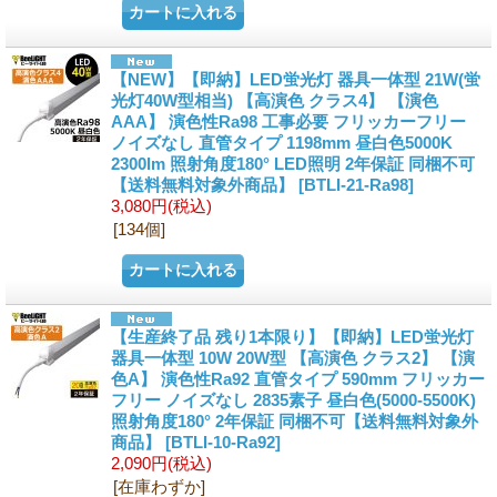
【NEW】【即納】LED蛍光灯 器具一体型 21W(蛍
光灯40W型相当) 【高演色 クラス4】 【演色
AAA】 演色性Ra98 工事必要 フリッカーフリー
ノイズなし 直管タイプ 1198mm 昼白色5000K
2300lm 照射角度180° LED照明 2年保証 同梱不可
【送料無料対象外商品】
[BTLI-21-Ra98]
3,080円
(税込)
[134個]
【生産終了品 残り1本限り】【即納】LED蛍光灯
器具一体型 10W 20W型 【高演色 クラス2】 【演
色A】 演色性Ra92 直管タイプ 590mm フリッカー
フリー ノイズなし 2835素子 昼白色(5000-5500K)
照射角度180° 2年保証 同梱不可【送料無料対象外
商品】
[BTLI-10-Ra92]
2,090円
(税込)
[在庫わずか]