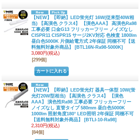
【NEW】【即納】LED蛍光灯 16W(従来型40W相
当) 【高演色 クラス4】 【演色AAA】 高演色Ra98
工事必要 口金G13 フリッカーフリー ノイズなし
CISPR11 CISPR15 サージ2KV対応 色検査 1800lm
昼白色5000K 片側給電方式 2年保証 同梱不可【送
料無料対象外商品】
[BTL16N-Ra98-5000K]
3,080円
(税込)
[299個]
【NEW】【即納】LED蛍光灯 器具一体型 10W(蛍
光灯20W型相当) 【高演色 クラス4】 【演色
AAA】 演色性Ra98 工事必要 フリッカーフリー
ノイズなし 直管タイプ 580mm 昼白色5000K
1000lm 照射角度180° LED照明 2年保証 同梱不可
【送料無料対象外商品】
[BTLI-10-Ra98]
2,310円
(税込)
[84個]