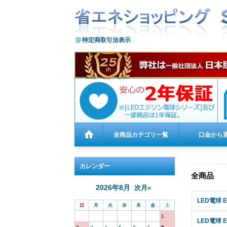
特定商取引法表示
全商品カテゴリ一覧
口金から
カレンダー
全商品
2026年8月
次月»
LED電球 
日
月
火
水
木
金
土
1
LED電球 