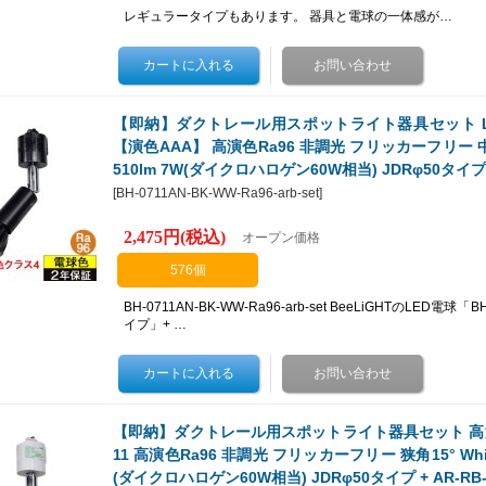
レギュラータイプもあります。 器具と電球の一体感が…
【即納】ダクトレール用スポットライト器具セット LED
【演色AAA】 高演色Ra96 非調光 フリッカーフリー 中角
510lm 7W(ダイクロハロゲン60W相当) JDRφ50タイプ 
[
BH-0711AN-BK-WW-Ra96-arb-set
]
2,475円
(税込)
オープン価格
576個
BH-0711AN-BK-WW-Ra96-arb-set BeeLiGHTのLED電球
イプ」+ …
【即納】ダクトレール用スポットライト器具セット 高演色 
11 高演色Ra96 非調光 フリッカーフリー 狭角15° Whit
(ダイクロハロゲン60W相当) JDRφ50タイプ + AR-R