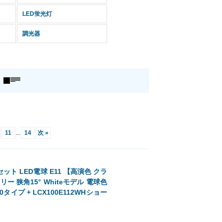
LED蛍光灯
調光器
11
...
14
次
»
 LED電球 E11 【高演色 クラ
ー 狭角15° Whiteモデル 電球色
0タイプ + LCX100E112WHショー