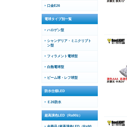
口金E26
電球タイプ別一覧
ハロゲン型
シャンデリア・ミニクリプト
ン型
フィラメント電球型
白熱電球型
ビーム球・レフ球型
防水仕様LED
Ｅ26防水
超高演色LED（Ra90≧）
全商品 (超高演色LED（Ra90