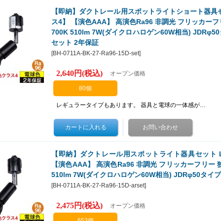
【即納】ダクトレール用スポットライトショート器具セット
ス4】 【演色AAA】 高演色Ra96 非調光 フリッカーフリ
700K 510lm 7W(ダイクロハロゲン60W相当) JDRφ50
セット 2年保証
[
BH-0711A-BK-27-Ra96-15D-set
]
2,640円
(税込)
オープン価格
80個
レギュラータイプもあります。 器具と電球の一体感が…
【即納】ダクトレール用スポットライト器具セット LED
【演色AAA】 高演色Ra96 非調光 フリッカーフリー 狭角
510lm 7W(ダイクロハロゲン60W相当) JDRφ50タイプ 
[
BH-0711A-BK-27-Ra96-15D-arset
]
2,475円
(税込)
オープン価格
653個