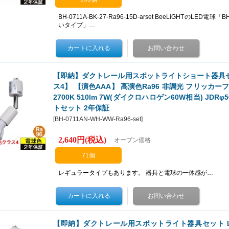
BH-0711A-BK-27-Ra96-15D-arset BeeLiGHTのLED電球「
いタイプ」…
【即納】ダクトレール用スポットライトショート器具セット
ス4】 【演色AAA】 高演色Ra96 非調光 フリッカーフリ
2700K 510lm 7W(ダイクロハロゲン60W相当) JDRφ5
トセット 2年保証
[
BH-0711AN-WH-WW-Ra96-set
]
2,640円
(税込)
オープン価格
71個
レギュラータイプもあります。 器具と電球の一体感が…
【即納】ダクトレール用スポットライト器具セット LED