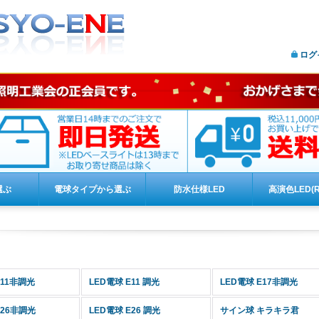
ログ
選ぶ
電球タイプから選ぶ
防水仕様LED
高演色LED(R
ホーム
>
全商品
E11非調光
LED電球 E11 調光
LED電球 E17非調光
E26非調光
LED電球 E26 調光
サイン球 キラキラ君