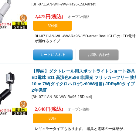
[
BH-0711AN-WH-WW-Ra96-15D-arset
]
2,475円
(税込)
オープン価格
394個
BH-0711AN-WH-WW-Ra96-15D-arset BeeLiGHTのLED電
が漏れるタイプ…
【即納】ダクトレール用スポットライトショート器具セット
ED電球 E11 高演色Ra96 非調光 フリッカーフリー 狭角1
10lm 7W(ダイクロハロゲン60W相当) JDRφ50タイプ 
2年保証
[
BH-0711AN-BK-WW-Ra96-15D-set
]
2,640円
(税込)
オープン価格
80個
レギュラータイプもあります。 器具と電球の一体感が…