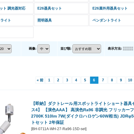
セット 調光器対応
E26器具セット
E26屋外用器具セット
スライト
照明器具
ペンダントライト
表示方法
:
画像
:
並び順
:
«
前
1
2
3
4
5
6
7
8
9
10
【即納】ダクトレール用スポットライトショート器具セット
ス4】 【演色AAA】 高演色Ra96 非調光 フリッカーフリ
2700K 510lm 7W(ダイクロハロゲン60W相当) JDRφ5
トセット 2年保証
[
BH-0711A-WH-27-Ra96-15D-set
]