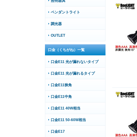
照明器具
ペンダントライト
調光器
OUTLET
口金（くちがね）一覧
口金E11 光が漏れないタイプ
口金E11 光が漏れるタイプ
口金E11狭角
口金E11中角
口金E11 40W相当
口金E11 50-60W相当
口金E17