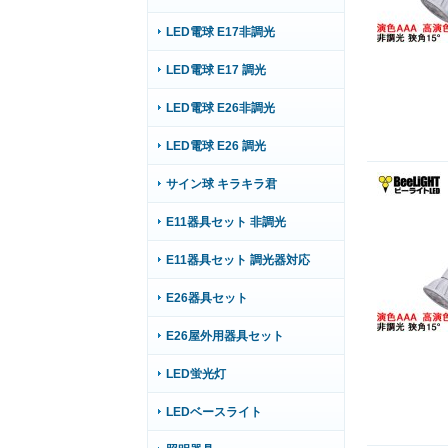
LED電球 E17非調光
LED電球 E17 調光
LED電球 E26非調光
LED電球 E26 調光
サイン球 キラキラ君
E11器具セット 非調光
E11器具セット 調光器対応
E26器具セット
E26屋外用器具セット
LED蛍光灯
LEDベースライト