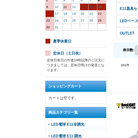
2
3
4
5
6
7
8
9
10
11
12
13
14
15
E11器具
16
17
18
19
20
21
22
23
24
25
26
27
28
29
LEDベー
30
31
OUTLET
夏季休業日
表示数
:
定休日（土日祝）
定休日前日の午後14時以降のご注文に
つきましては、定休日明けの発送とな
261
件
ります。
ショッピングカート
カートは空です。
商品カテゴリ一覧
LED電球 E11非調光
LED電球 E11 調光