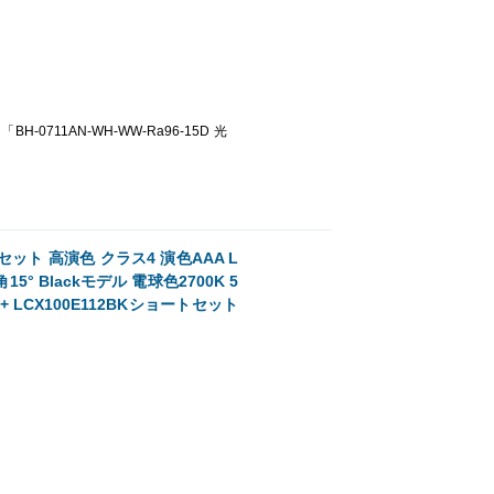
球「BH-0711AN-WH-WW-Ra96-15D 光
 高演色 クラス4 演色AAA L
5° Blackモデル 電球色2700K 5
+ LCX100E112BKショートセット