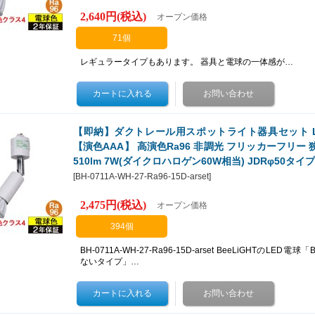
2,640円
(税込)
オープン価格
71個
レギュラータイプもあります。 器具と電球の一体感が…
【即納】ダクトレール用スポットライト器具セット LED
【演色AAA】 高演色Ra96 非調光 フリッカーフリー 狭角
510lm 7W(ダイクロハロゲン60W相当) JDRφ50タイプ
[
BH-0711A-WH-27-Ra96-15D-arset
]
2,475円
(税込)
オープン価格
394個
BH-0711A-WH-27-Ra96-15D-arset BeeLiGHTのLED電球「
ないタイプ」…