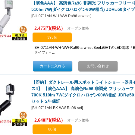
【演色AAA】 高演色Ra96 非調光 フリッカーフリー 中角
510lm 7W(ダイクロハロゲン60W相当) JDRφ50タイプ
[
BH-0711AN-WH-WW-Ra96-arw-set
]
2,475円
(税込)
オープン価格
393個
BH-0711AN-WH-WW-Ra96-arw-set BeeLiGHTのLED電球
タイプ」+ …
【即納】ダクトレール用スポットライトショート器具セット
ス4】 【演色AAA】 高演色Ra96 非調光 フリッカーフリ
700K 510lm 7W(ダイクロハロゲン60W相当) JDRφ50
セット 2年保証
[
BH-0711AN-BK-WW-Ra96-set
]
2,640円
(税込)
オープン価格
80個