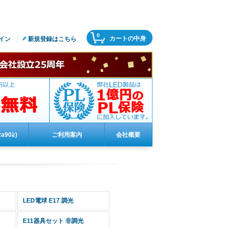
0
カートの中身
イン
新規登録はこちら
a90≧)
ご利用案内
会社概要
LED電球 E17 調光
E11器具セット 非調光