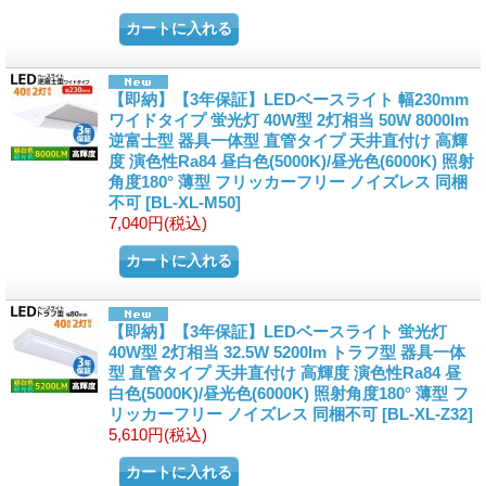
【即納】【3年保証】LEDベースライト 幅230mm
ワイドタイプ 蛍光灯 40W型 2灯相当 50W 8000lm
逆富士型 器具一体型 直管タイプ 天井直付け 高輝
度 演色性Ra84 昼白色(5000K)/昼光色(6000K) 照射
角度180° 薄型 フリッカーフリー ノイズレス 同梱
不可
[
BL-XL-M50
]
7,040円
(税込)
【即納】【3年保証】LEDベースライト 蛍光灯
40W型 2灯相当 32.5W 5200lm トラフ型 器具一体
型 直管タイプ 天井直付け 高輝度 演色性Ra84 昼
白色(5000K)/昼光色(6000K) 照射角度180° 薄型 フ
リッカーフリー ノイズレス 同梱不可
[
BL-XL-Z32
]
5,610円
(税込)