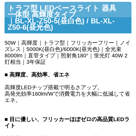
トラフ型 LEDベースライト 器具
一体型 高輝度タイプ
｜BL-XL-Z50-5(昼白色) / BL-XL-
Z50-6(昼光色)
50W｜高輝度｜トラフ型｜フリッカーフリー｜ノイ
ズレス｜5000K(昼白色)/6000K(昼光色)｜全光束
8000lm｜直管タイプ｜照射角180°｜蛍光灯 40W 2
灯相当｜3年保証
■ 高輝度、高効率、省エネ
高輝度LEDチップ搭載で明るさアップ。
高発光効率160lm/Wで消費電力を大幅に低減して省
エネ。
■ 目に優しい、フリッカーほぼゼロの高品質LEDラ
イト