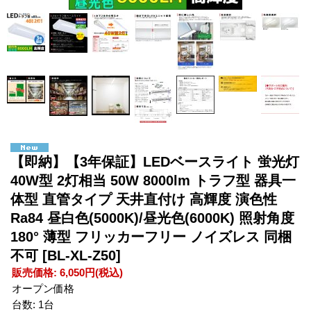
【即納】【3年保証】LEDベースライト 蛍光灯
40W型 2灯相当 50W 8000lm トラフ型 器具一
体型 直管タイプ 天井直付け 高輝度 演色性
Ra84 昼白色(5000K)/昼光色(6000K) 照射角度
180° 薄型 フリッカーフリー ノイズレス 同梱
不可
[BL-XL-Z50]
販売価格
:
6,050円
(税込)
オープン価格
台数
:
1台