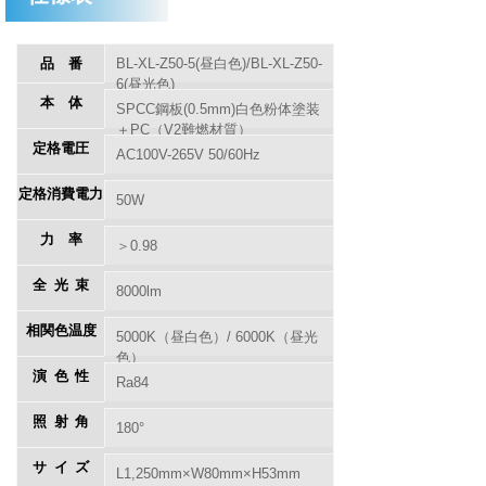
品番
BL-XL-Z50-5(昼白色)/BL-XL-Z50-
6(昼光色)
本体
SPCC鋼板(0.5mm)白色粉体塗装
＋PC（V2難燃材質）
定格電圧
AC100V-265V 50/60Hz
定格消費電力
50W
力率
＞0.98
全光束
8000lm
相関色温度
5000K（昼白色）/ 6000K（昼光
色）
演色性
Ra84
照射角
180°
サイズ
L1,250mm×W80mm×H53mm