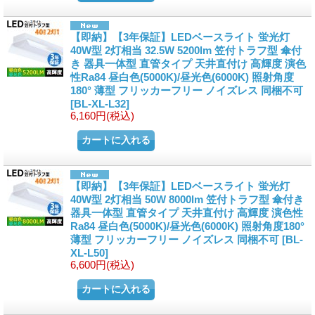
【即納】【3年保証】LEDベースライト 蛍光灯
40W型 2灯相当 32.5W 5200lm 笠付トラフ型 傘付
き 器具一体型 直管タイプ 天井直付け 高輝度 演色
性Ra84 昼白色(5000K)/昼光色(6000K) 照射角度
180° 薄型 フリッカーフリー ノイズレス 同梱不可
[
BL-XL-L32
]
6,160円
(税込)
【即納】【3年保証】LEDベースライト 蛍光灯
40W型 2灯相当 50W 8000lm 笠付トラフ型 傘付き
器具一体型 直管タイプ 天井直付け 高輝度 演色性
Ra84 昼白色(5000K)/昼光色(6000K) 照射角度180°
薄型 フリッカーフリー ノイズレス 同梱不可
[
BL-
XL-L50
]
6,600円
(税込)