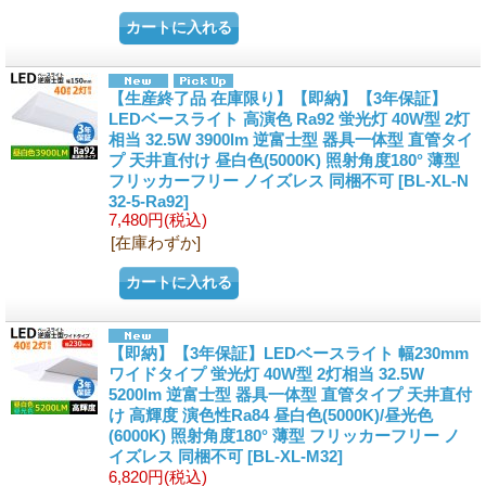
【生産終了品 在庫限り】【即納】【3年保証】
LEDベースライト 高演色 Ra92 蛍光灯 40W型 2灯
相当 32.5W 3900lm 逆富士型 器具一体型 直管タイ
プ 天井直付け 昼白色(5000K) 照射角度180° 薄型
フリッカーフリー ノイズレス 同梱不可
[
BL-XL-N
32-5-Ra92
]
7,480円
(税込)
[在庫わずか]
【即納】【3年保証】LEDベースライト 幅230mm
ワイドタイプ 蛍光灯 40W型 2灯相当 32.5W
5200lm 逆富士型 器具一体型 直管タイプ 天井直付
け 高輝度 演色性Ra84 昼白色(5000K)/昼光色
(6000K) 照射角度180° 薄型 フリッカーフリー ノ
イズレス 同梱不可
[
BL-XL-M32
]
6,820円
(税込)