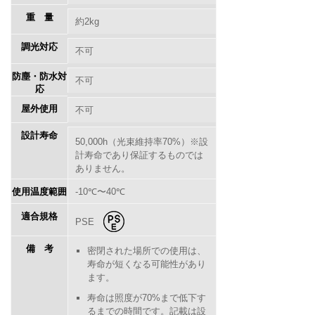
重量
約2kg
調光対応
不可
防塵・防水対
不可
応
屋外使用
不可
設計寿命
50,000h（光束維持率70%）※設
計寿命であり保証するものでは
ありません。
使用温度範囲
-10℃〜40℃
適合規格
PSE
備考
密閉された場所での使用は、
寿命が短くなる可能性があり
ます。
寿命は照度が70%まで低下す
るまでの時間です。記載は設