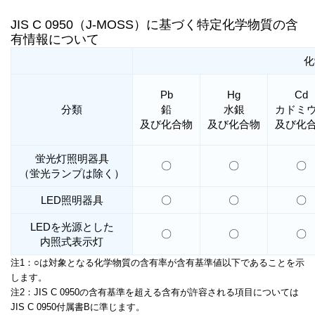
JIS C 0950（J-MOSS）に基づく特定化学物質の含
有情報について
化
Pb
Hg
Cd
分類
鉛
水銀
カドミ
及び化合物
及び化合物
及び化
蛍光灯照明器具
〇
〇
〇
（蛍光ランプは除く）
LED照明器具
〇
〇
〇
LEDを光源とした
〇
〇
〇
内照式表示灯
注1：○は対象となる化学物質の含有率が含有基準値以下であることを示
します。
注2：JIS C 0950の含有基準を超える含有が許容される項目については
JIS C 0950付属書Bに準じます。