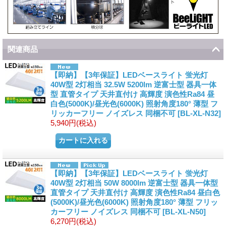
関連商品
【即納】【3年保証】LEDベースライト 蛍光灯
40W型 2灯相当 32.5W 5200lm 逆富士型 器具一体
型 直管タイプ 天井直付け 高輝度 演色性Ra84 昼
白色(5000K)/昼光色(6000K) 照射角度180° 薄型 フ
リッカーフリー ノイズレス 同梱不可
[
BL-XL-N32
]
5,940円
(税込)
【即納】【3年保証】LEDベースライト 蛍光灯
40W型 2灯相当 50W 8000lm 逆富士型 器具一体型
直管タイプ 天井直付け 高輝度 演色性Ra84 昼白色
(5000K)/昼光色(6000K) 照射角度180° 薄型 フリッ
カーフリー ノイズレス 同梱不可
[
BL-XL-N50
]
6,270円
(税込)