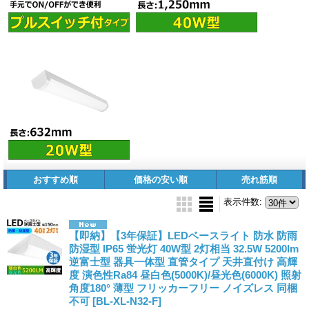
おすすめ順
価格の安い順
売れ筋順
表示件数
:
【即納】【3年保証】LEDベースライト 防水 防雨
防湿型 IP65 蛍光灯 40W型 2灯相当 32.5W 5200lm
逆富士型 器具一体型 直管タイプ 天井直付け 高輝
度 演色性Ra84 昼白色(5000K)/昼光色(6000K) 照射
角度180° 薄型 フリッカーフリー ノイズレス 同梱
不可
[BL-XL-N32-F]