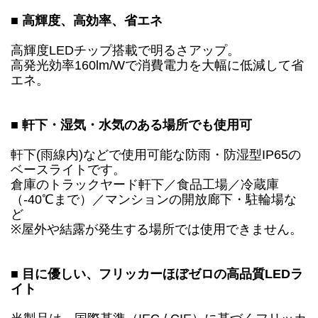
■ 高輝度、高効率、省エネ
高輝度LEDチップ搭載で明るさアップ。
高発光効率160lm/Wで消費電力を大幅に低減して省
エネ。
■ 軒下・湿気・水気のある場所でも使用可
軒下(雨線内)などで使用可能な防雨・防湿型IP65の
ベースライトです。
倉庫のトラックヤード軒下／食品工場／冷蔵庫
（-40℃まで）／マンションの開放廊下・駐輪場な
ど
※屋外や結露が発生する場所では使用できません。
■ 目に優しい、フリッカーほぼゼロの高品質LEDラ
イト