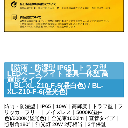
【防雨・防湿型 IP65】トラフ型
LEDベースライト 器具一体型 高
輝度タイプ
｜BL-XL-Z10-F-5(昼白色) / BL-
XL-Z10-F-6(昼光色)
防雨・防湿型｜IP65｜10W｜高輝度｜トラフ型｜フ
リッカーフリー｜ノイズレス｜5000K(昼白
色)/6000K(昼光色)｜全光束1600lm｜直管タイプ｜
照射角180°｜蛍光灯 20W 2灯相当｜3年保証