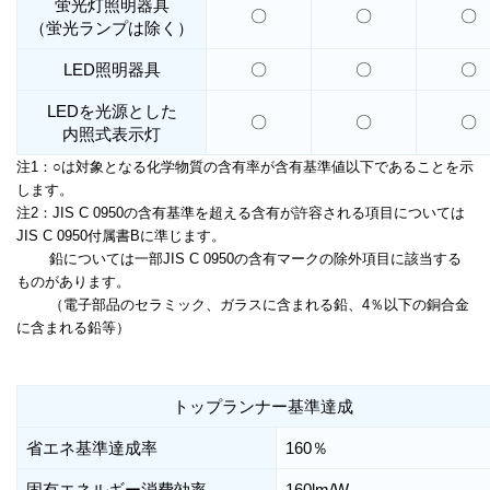
蛍光灯照明器具
〇
〇
〇
（蛍光ランプは除く）
LED照明器具
〇
〇
〇
LEDを光源とした
〇
〇
〇
内照式表示灯
注1：○は対象となる化学物質の含有率が含有基準値以下であることを示
します。
注2：JIS C 0950の含有基準を超える含有が許容される項目については
JIS C 0950付属書Bに準じます。
鉛については一部JIS C 0950の含有マークの除外項目に該当する
ものがあります。
（電子部品のセラミック、ガラスに含まれる鉛、4％以下の銅合金
に含まれる鉛等）
トップランナー基準達成
省エネ基準達成率
160％
固有エネルギー消費効率
160lm/W