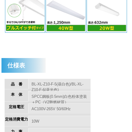
仕様表
品番
BL-XL-Z10-F-5(昼白色)/BL-XL-
Z10-F-6(昼光色)
本体
SPCC鋼板(0.5mm)白色粉体塗装
＋PC（V2難燃材質）
定格電圧
AC100V-265V 50/60Hz
定格消費電力
10W
力率