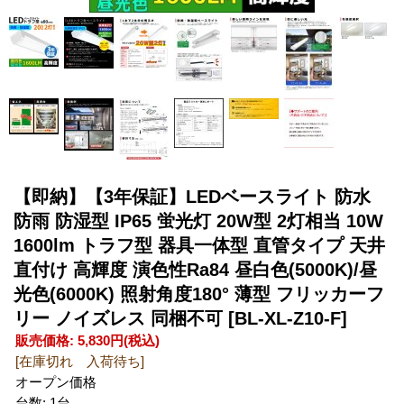
【即納】【3年保証】LEDベースライト 防水
防雨 防湿型 IP65 蛍光灯 20W型 2灯相当 10W
1600lm トラフ型 器具一体型 直管タイプ 天井
直付け 高輝度 演色性Ra84 昼白色(5000K)/昼
光色(6000K) 照射角度180° 薄型 フリッカーフ
リー ノイズレス 同梱不可
[BL-XL-Z10-F]
販売価格
:
5,830円
(税込)
[在庫切れ 入荷待ち]
オープン価格
台数
:
1台