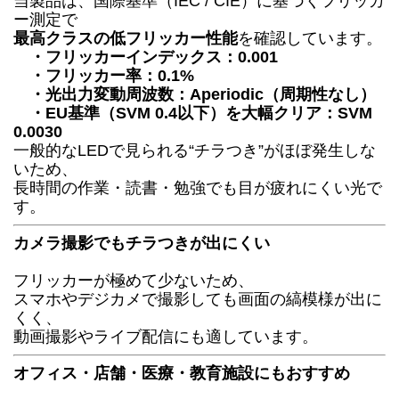
当製品は、国際基準（IEC / CIE）に基づくフリッカ
ー測定で
最高クラスの低フリッカー性能
を確認しています。
・フリッカーインデックス：0.001
・フリッカー率：0.1%
・光出力変動周波数：Aperiodic（周期性なし）
・EU基準（SVM 0.4以下）を大幅クリア：SVM
0.0030
一般的なLEDで見られる“チラつき”がほぼ発生しな
いため、
長時間の作業・読書・勉強でも目が疲れにくい光で
す。
カメラ撮影でもチラつきが出にくい
フリッカーが極めて少ないため、
スマホやデジカメで撮影しても画面の縞模様が出に
くく、
動画撮影やライブ配信にも適しています。
オフィス・店舗・医療・教育施設にもおすすめ