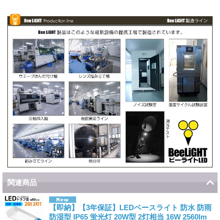
関連商品
【即納】【3年保証】LEDベースライト 防水 防雨
防湿型 IP65 蛍光灯 20W型 2灯相当 16W 2560lm