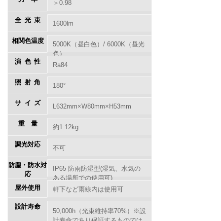
＞0.98
全光束
1600lm
相関色温度
5000K（昼白色）/ 6000K（昼光
色）
演色性
Ra84
照射角
180°
サイズ
L632mm×W80mm×H53mm
重量
約1.12kg
調光対応
不可
防塵・防水対
IP65 防雨防湿型(湿気、水気の
応
ある場所での使用可)
屋外使用
軒下など雨線内は使用可
設計寿命
50,000h（光束維持率70%）※設
計寿命であり保証するものでは