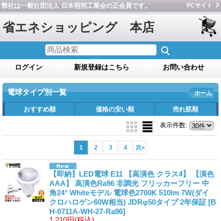
弊社は一般社団法人 日本照明工業会の正会員です。
PCサイト
省エネショッピング 本店
ログイン
新規登録はこちら
お問い合わせ
電球タイプ別一覧
ホーム
おすすめ順
価格の安い順
売れ筋順
表示件数
:
1
2
3
4
次
»
【即納】LED電球 E11 【高演色 クラス4】 【演色
AAA】 高演色Ra96 非調光 フリッカーフリー 中
角24° Whiteモデル 電球色2700K 510lm 7W(ダイ
クロハロゲン60W相当) JDRφ50タイプ 2年保証
[B
H-0711A-WH-27-Ra96]
1,210円
(税込)